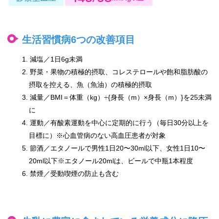
生活習慣病6つの改善項目
1. 減塩／1日6g未満
2. 野菜・果物の積極的摂取、コレステロールや飽和脂肪酸の
摂取を控える、魚（魚油）の積極的摂取
3. 減量／BMI＝体重（kg）÷{身長（m）×身長（m）}を25未満
に
4. 運動／有酸素運動を中心に定期的に行う（毎日30分以上を
目標に）※心血管病のない高血圧患者が対象
5. 節酒／エタノールで男性1日20〜30ml以下、女性1日10〜
20ml以下※エタノール20mlは、ビールで中瓶1本程度
6. 禁煙／受動喫煙の防止も含む