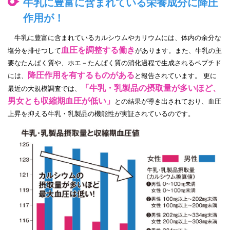
牛乳に豊富に含まれている栄養成分に降圧
作用が！
牛乳に豊富に含まれているカルシウムやカリウムには、体内の余分な
血圧を調整する働き
塩分を排せつして
があります。また、牛乳の主
要なたんぱく質や、ホエ－たんぱく質の消化過程で生成されるペプチド
降圧作用を有するものがある
には、
と報告されています。 更に
「牛乳・乳製品の摂取量が多いほど、
最近の大規模調査では、
男女とも収縮期血圧が低い」
との結果が導き出されており、血圧
上昇を抑える牛乳・乳製品の機能性が実証されているのです。