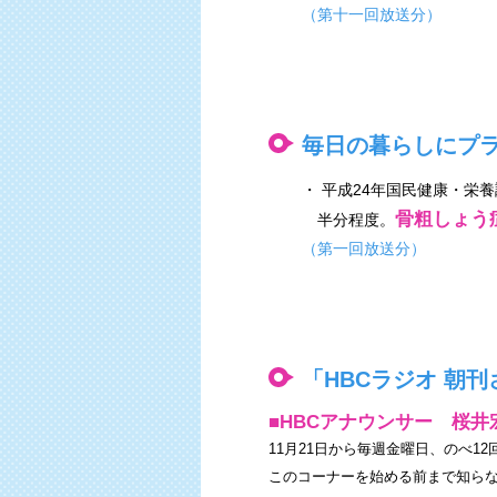
（第十一回放送分）
毎日の暮らしにプ
・ 平成24年国民健康・栄養
骨粗しょう
半分程度。
（第一回放送分）
「HBCラジオ 朝
■HBCアナウンサー 桜井
11月21日から毎週金曜日、のべ1
このコーナーを始める前まで知ら