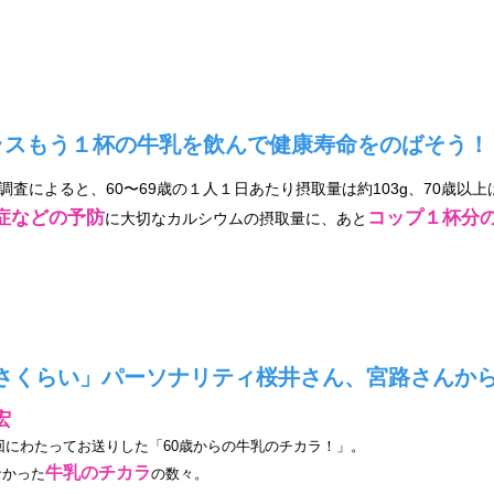
ラスもう１杯の牛乳を飲んで健康寿命をのばそう！
調査によると、60〜69歳の１人１日あたり摂取量は約103g、70歳以上
症などの予防
コップ１杯分
に大切なカルシウムの摂取量に、あと
刊さくらい」パーソナリティ桜井さん、宮路さんか
宏
2回にわたってお送りした「60歳からの牛乳のチカラ！」。
牛乳のチカラ
なかった
の数々。