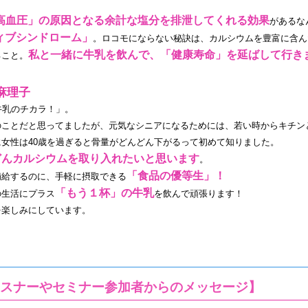
高血圧」の原因となる余計な塩分を排泄してくれる効果
があるな
ィブシンドローム」
。ロコモにならない秘訣は、カルシウムを豊富に含ん
私と一緒に牛乳を飲んで、「健康寿命」を延ばして行き
ること。
麻理子
牛乳のチカラ！」。
のことだと思ってましたが、元気なシニアになるためには、若い時からキチン
女性は40歳を過ぎると骨量がどんどん下がるって初めて知りました。
どんカルシウムを取り入れたいと思います
。
「食品の優等生」！
補給するのに、手軽に摂取できる
「もう１杯」の牛乳
の生活にプラス
を飲んで頑張ります！
を楽しみにしています。
スナーやセミナー参加者からのメッセージ】