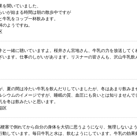
果を聞いていました、
らいが始まる時間は朝の散歩中ですが
と牛乳をコップ一杯飲みます。
解のようですね。
区
牛と一緒に聴いていますよ。桜井さん宮地さん、牛乳の力を放送してく
ざいます。仕事のしがいがあります。リスナーの皆さんも、沢山牛乳飲
が、夏の間は冷たい牛乳を飲んだりしていましたが、冬はあまり飲みま
ルシウムのイメージですが、睡眠の質、血圧にも良いとは知りませんで
乳を冬は飲みたいと思います。
稲区
脳梗塞で倒れてから自分の身体を大切に思うようになり、無理しないよ
行動しています。毎日牛乳と水は、飲むようにしています。牛乳の効果