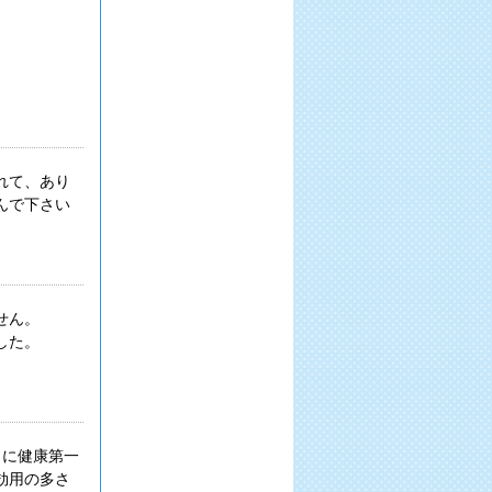
れて、あり
んで下さい
せん。
した。
うに健康第一
効用の多さ