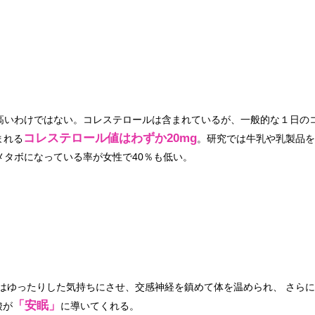
高いわけではない。コレステロールは含まれているが、一般的な１日のコ
コレステロール値はわずか20mg
含まれる
。研究では牛乳や乳製品
メタボになっている率が女性で40％も低い。
はゆったりした気持ちにさせ、交感神経を鎮めて体を温められ、 さら
「安眠」
酸が
に導いてくれる。