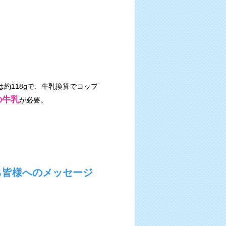
は約118gで、牛乳換算でコップ
の牛乳
が必要。
ら皆様へのメッセージ