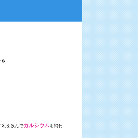
いる
。
カルシウム
牛乳を飲んで
を補わ