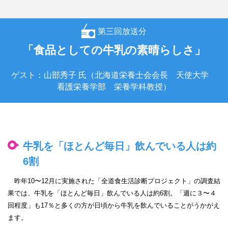
第三回放送分
「食品としての牛乳の素晴らしさ」
ゲスト：山部秀子 氏（北海道栄養士会会長 天使大学
看護栄養学部 栄養学科教授）
牛乳を「ほとんど毎日」飲んでいる人は約
6割
昨年10〜12月に実施された「全道食生活診断プロジェクト」の調査結
果では、牛乳を「ほとんど毎日」飲んでいる人は約6割。「週に３〜４
回程度」も17％と多くの方が日頃から牛乳を飲んでいることがうかがえ
ます。