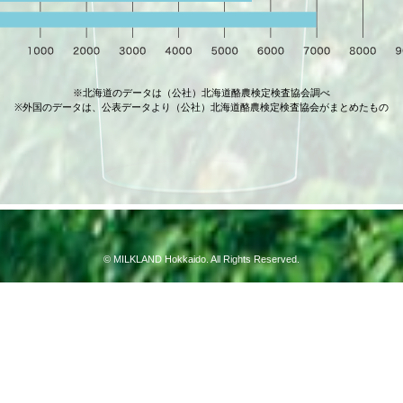
※北海道のデータは（公社）北海道酪農検定検査協会調べ
※外国のデータは、公表データより（公社）北海道酪農検定検査協会がまとめたもの
© MILKLAND Hokkaido. All Rights Reserved.