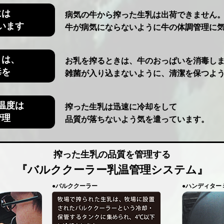
には
病気の牛から搾った生乳は出荷できません
います
牛が病気にならないように牛の体調管理に
きは、
お乳を搾るときは、牛のおっぱいを消毒し
毒を
雑菌が入り込まないように、清潔を保つよ
温度は
搾った生乳は迅速に冷却をして
管理
品質が落ちないよう気を遣っています。
搾った生乳の品質を管理する
『バルククーラー乳温管理システム』
●バルククーラー
●ハンディター