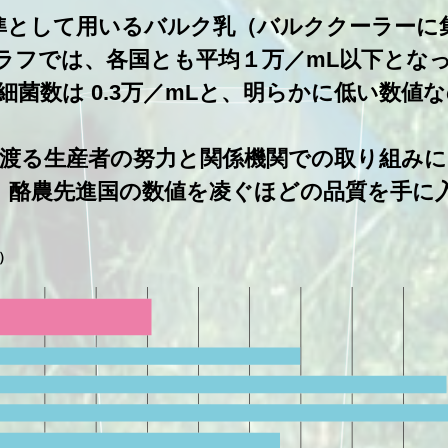
準として用いるバルク乳（バルククーラーに
ラフでは、各国とも平均１万／mL以下とな
細菌数は 0.3万／mLと、明らかに低い数値
渡る生産者の努力と関係機関での取り組み
、酪農先進国の数値を凌ぐほどの品質を手に
）