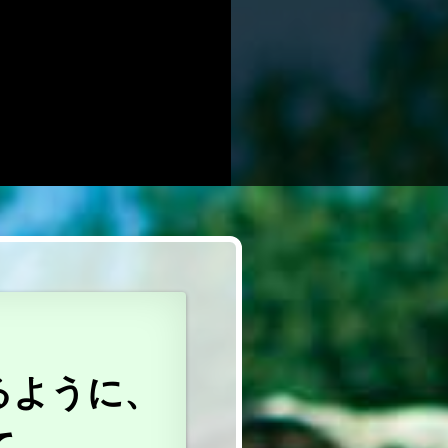
るように、
て