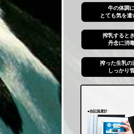
牛の体調
とても気を遣
搾乳すると
丹念に消
搾った生乳の
しっかり
●自記温度計