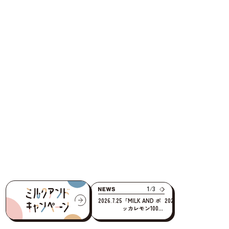
2
3
/
2026.7.25
「MILK AND ポ
2026.7.21
ミルクアンドキ
2026.6.21
MILK AND
ッカレモン100」
ャンペーン第2弾
PROJECTに北
新CMが道内で放
スタート！
海道日本ハムフ
映開始！
ァイターズが参