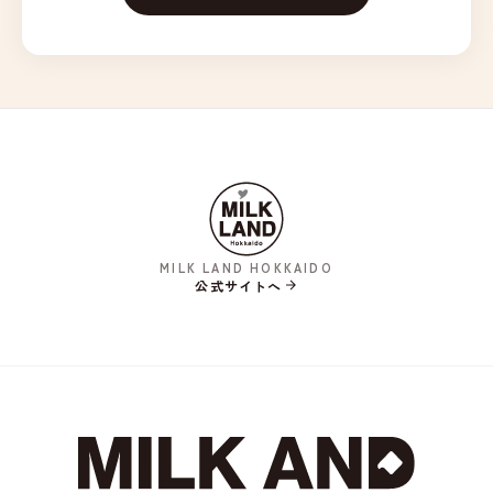
9月22日（火）対 東北楽天ゴールデンイーグルス：25組50名
9月23日（水）対 東北楽天ゴールデンイーグルス：25組50名
9月24日（木）対 東北楽天ゴールデンイーグルス：20組40名
・MILKAND北海道コカ･コーラ賞：ジョージア ミルクコーヒー24本
入り1ケース（合計10名様）
・MILKANDポッカサッポロ北海道賞：ポッカレモン100（450ml）×12
本入り1ケース（合計10名様）
・MILKANDミツカン賞：フルーティス™あまおう6本入り1ケース
（合計10名様）
MILK LAND HOKKAIDO
・ミルクランド北海道賞：THE HOKKAIDO GIFT-YUKI-（合計30名
公式サイトへ
様）
・ミルクランド北海道賞：バターコーンピラフ6袋入り1箱（合計10
名様）
・ミルクランド北海道賞：ホクレンくるるの杜厳選北海道産乳製
品詰め合わせ3,000円相当（合計30名様）
・風呂上がり賞：ミルクランド北海道オリジナルバスタオル（合計1
0名様）
※やむを得ない事情により、賞品の内容やデザイン等が予告なく