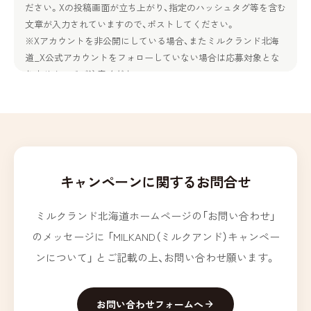
ださい。Xの投稿画面が立ち上がり、指定のハッシュタグ等を含む
文章が入力されていますので、ポストしてください。
※Xアカウントを非公開にしている場合、またミルクランド北海
道_X公式アカウントをフォローしていない場合は応募対象とな
りませんのでご注意ください。
※投稿いただいた投稿内容（以下、投稿データ）は、本キャンペー
ンの特設サイトや公式SNS、およびホクレン（以下、弊会）の広報宣
伝物等で紹介させていただく場合がございます。その際、投稿デ
ータのトリミングや一部抜粋、デザイン上の加工等をさせていた
だく場合がございますので、あらかじめご了承ください。
賞品・当選人数
キャンペーンに関するお問合せ
・MILKANDファイターズ賞：ファイターズペア観戦チケット（合計
145組290名様）
ミルクランド北海道ホームページの「お問い合わせ」
-チケット内訳-
のメッセージに
「MILKAND（ミルクアンド）キャンペー
<第一弾>
ンについて」
とご記載の上、お問い合わせ願います。
9月19日（土）対 オリックス・バファローズ：25組50名
9月20日（日）対 オリックス・バファローズ：25組50名
9月21日（月）対 オリックス・バファローズ：25組50名
お問い合わせフォームへ
<第二弾>