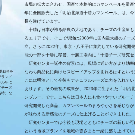
市場の拡大に合わせ、国産で本格的にカマンベールを量産す
年に全国販売した「明治北海道十勝カマンベール」は、今
長を遂げています。
十勝は日本が誇る酪農の大地であり、チーズの生産量も
るエリアです。そこで明治は2008年に国内最大級のチー
立。さらに2022年、東京・八王子に集約している研究開
能の一部を十勝に移管。十勝工場内に「十勝チーズ研究セ
研究センター誕生の背景には、現場に近い方がより効率
場勤務を
なわち商品化に向けたスピードアップを図れるはずという
ブランド
こには明治として今後もナチュラルチーズに力を入れてい
06年に
ドチーズ
あります。その最初の成果が、2023年に生まれた「明治
当時）な
ンブルー」です。こちらは日本人にも食べやすいブルーチ
研究開発した商品。カマンベールのまろやかさを感じなが
が味わえる新感覚のチーズに仕上げることができました。
研究センターでは今後も現場とともにチーズの新しい可
という地域ブランドを地域の皆さまと一緒に盛り上げてい