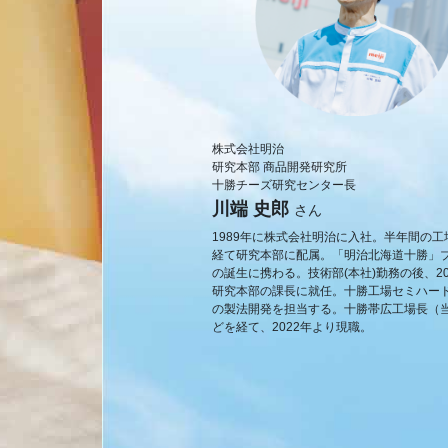
株式会社明治
研究本部 商品開発研究所
十勝チーズ研究センター長
川端 史郎
さん
1989年に株式会社明治に入社。半年間の工
経て研究本部に配属。「明治北海道十勝」
の誕生に携わる。技術部(本社)勤務の後、20
研究本部の課長に就任。十勝工場セミハー
の製法開発を担当する。十勝帯広工場長（
どを経て、2022年より現職。