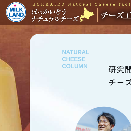
NATURAL
CHEESE
COLUMN
研究
チー